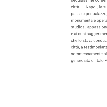
seguitissime confere
città. Napoli, la su
palazzo per palazzo
monumentale opera in
studiosi, appassionat
e ai suoi suggeriment
che lo stava conduce
città, a testimonia
sommessamente al co
generosità di Italo 