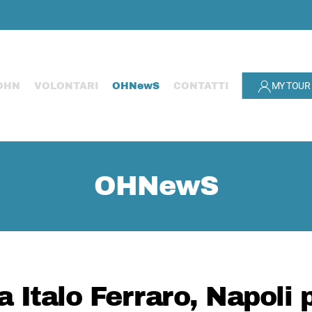
MY TOUR
OHN
VOLONTARI
OHNewS
CONTATTI
OHNewS
a Italo Ferraro, Napoli p