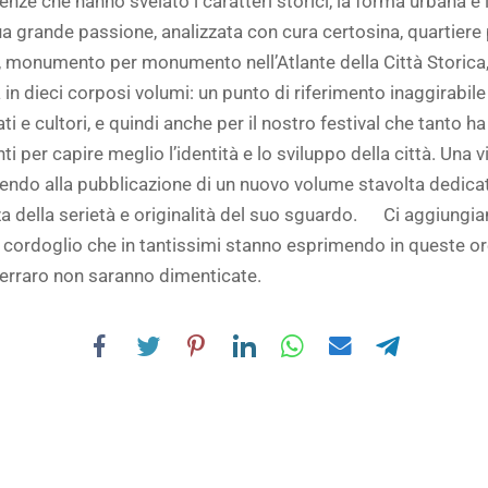
nze che hanno svelato i caratteri storici, la forma urbana e l
a grande passione, analizzata con cura certosina, quartiere 
, monumento per monumento nell’Atlante della Città Storica,
 dieci corposi volumi: un punto di riferimento inaggirabile p
i e cultori, e quindi anche per il nostro festival che tanto ha 
i per capire meglio l’identità e lo sviluppo della città. Una v
ndo alla pubblicazione di un nuovo volume stavolta dedicato
nza della serietà e originalità del suo sguardo. Ci aggiungi
rdoglio che in tantissimi stanno esprimendo in queste ore:
Ferraro non saranno dimenticate.