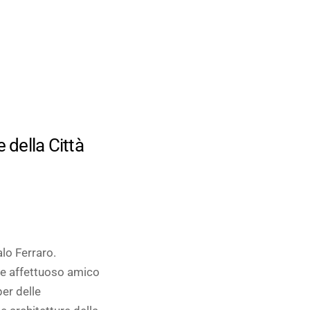
 della Città
lo Ferraro.
che affettuoso amico
per delle