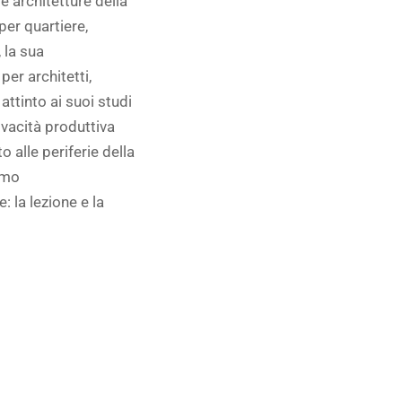
e architetture della
per quartiere,
 la sua
er architetti,
attinto ai suoi studi
ivacità produttiva
 alle periferie della
amo
 la lezione e la